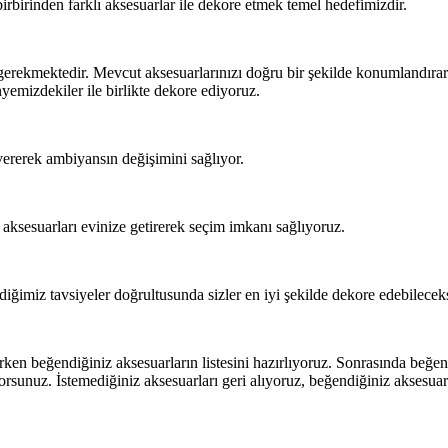
birbirinden farklı aksesuarlar ile dekore etmek temel hedefimizdir.
ekmektedir. Mevcut aksesuarlarınızı doğru bir şekilde konumlandırarak 
yemizdekiler ile birlikte dekore ediyoruz.
vererek ambiyansın değişimini sağlıyor.
e aksesuarları evinize getirerek seçim imkanı sağlıyoruz.
diğimiz tavsiyeler doğrultusunda sizler en iyi şekilde dekore edebileceks
n beğendiğiniz aksesuarların listesini hazırlıyoruz. Sonrasında beğendi
sunuz. İstemediğiniz aksesuarları geri alıyoruz, beğendiğiniz aksesuarla