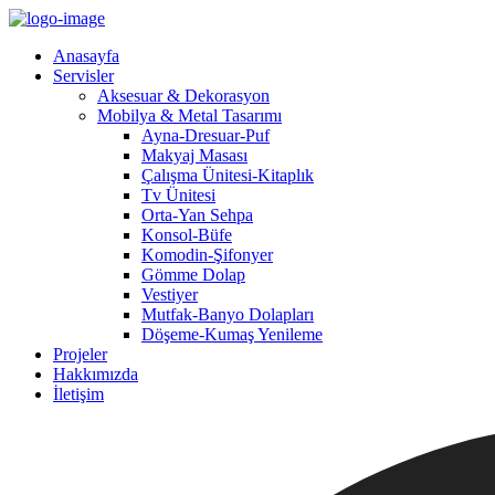
Anasayfa
Servisler
Aksesuar & Dekorasyon
Mobilya & Metal Tasarımı
Ayna-Dresuar-Puf
Makyaj Masası
Çalışma Ünitesi-Kitaplık
Tv Ünitesi
Orta-Yan Sehpa
Konsol-Büfe
Komodin-Şifonyer
Gömme Dolap
Vestiyer
Mutfak-Banyo Dolapları
Döşeme-Kumaş Yenileme
Projeler
Hakkımızda
İletişim