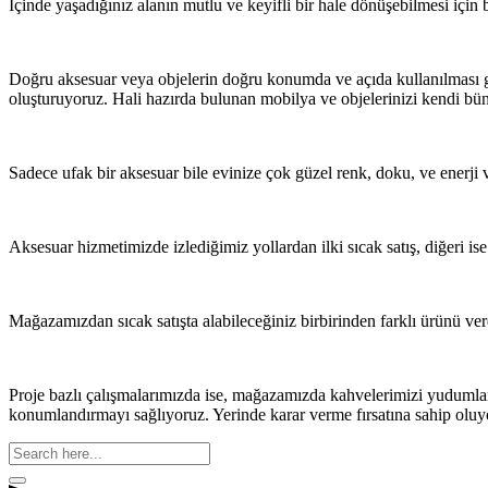
İçinde yaşadığınız alanın mutlu ve keyifli bir hale dönüşebilmesi için 
Doğru aksesuar veya objelerin doğru konumda ve açıda kullanılması ger
oluşturuyoruz. Hali hazırda bulunan mobilya ve objelerinizi kendi bün
Sadece ufak bir aksesuar bile evinize çok güzel renk, doku, ve enerji 
Aksesuar hizmetimizde izlediğimiz yollardan ilki sıcak satış, diğeri is
Mağazamızdan sıcak satışta alabileceğiniz birbirinden farklı ürünü ver
Proje bazlı çalışmalarımızda ise, mağazamızda kahvelerimizi yudumlarke
konumlandırmayı sağlıyoruz. Yerinde karar verme fırsatına sahip oluyor