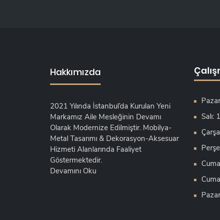
Çalış
Hakkımızda
Pazar
2021 Yılında İstanbul’da Kurulan Yeni
Salı:
Markamız Aile Mesleğinin Devamı
Olarak Modernize Edilmiştir. Mobilya-
Çarşa
Metal Tasarımı & Dekorasyon-Aksesuar
Perşe
Hizmeti Alanlarında Faaliyet
Göstermektedir.
Cuma:
Devamını Oku
Cumar
Pazar