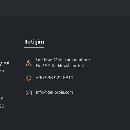
İletişim
Göztepe Mah. Tanzimat Sok.
çimi
No:15B Kadıköy/İstanbul
26
+90 536 922 8811
info@dekorbia.com
r?
26