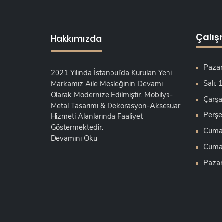
Çalış
Hakkımızda
Pazar
2021 Yılında İstanbul’da Kurulan Yeni
Salı:
Markamız Aile Mesleğinin Devamı
Olarak Modernize Edilmiştir. Mobilya-
Çarşa
Metal Tasarımı & Dekorasyon-Aksesuar
Perşe
Hizmeti Alanlarında Faaliyet
Göstermektedir.
Cuma:
Devamını Oku
Cumar
Pazar