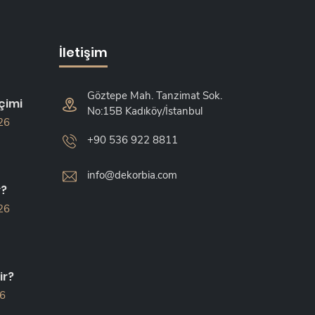
İletişim
Göztepe Mah. Tanzimat Sok.
çimi
No:15B Kadıköy/İstanbul
26
+90 536 922 8811
info@dekorbia.com
r?
26
ir?
26