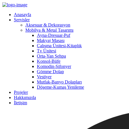
Anasayfa
Servisler
Aksesuar & Dekorasyon
Mobilya & Metal Tasarımı
Ayna-Dresuar-Puf
Makyaj Masası
Çalışma Ünitesi-Kitaplık
Tv Ünitesi
Orta-Yan Sehpa
Konsol-Büfe
Komodin-Şifonyer
Gömme Dolap
Vestiyer
Mutfak-Banyo Dolapları
Döşeme-Kumaş Yenileme
Projeler
Hakkımızda
İletişim