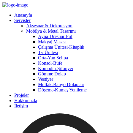
Anasayfa
Servisler
Aksesuar & Dekorasyon
Mobilya & Metal Tasarımı
Ayna-Dresuar-Puf
Makyaj Masası
Çalışma Ünitesi-Kitaplık
Tv Ünitesi
Orta-Yan Sehpa
Konsol-Büfe
Komodin-Şifonyer
Gömme Dolap
Vestiyer
Mutfak-Banyo Dolapları
Döşeme-Kumaş Yenileme
Projeler
Hakkımızda
İletişim