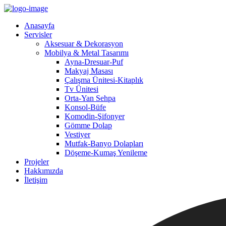
Anasayfa
Servisler
Aksesuar & Dekorasyon
Mobilya & Metal Tasarımı
Ayna-Dresuar-Puf
Makyaj Masası
Çalışma Ünitesi-Kitaplık
Tv Ünitesi
Orta-Yan Sehpa
Konsol-Büfe
Komodin-Şifonyer
Gömme Dolap
Vestiyer
Mutfak-Banyo Dolapları
Döşeme-Kumaş Yenileme
Projeler
Hakkımızda
İletişim