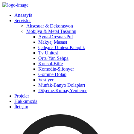
Anasayfa
Servisler
Aksesuar & Dekorasyon
Mobilya & Metal Tasarımı
Ayna-Dresuar-Puf
Makyaj Masası
Çalışma Ünitesi-Kitaplık
Tv Ünitesi
Orta-Yan Sehpa
Konsol-Büfe
Komodin-Şifonyer
Gömme Dolap
Vestiyer
Mutfak-Banyo Dolapları
Döşeme-Kumaş Yenileme
Projeler
Hakkımızda
İletişim