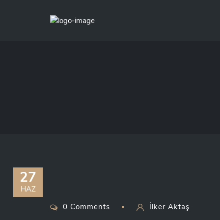
27
HAZ
0 Comments
İlker Aktaş