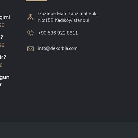
Göztepe Mah. Tanzimat Sok.
çimi
No:15B Kadıköy/İstanbul
26
+90 536 922 8811
r?
26
info@dekorbia.com
ir?
26
ygun
r