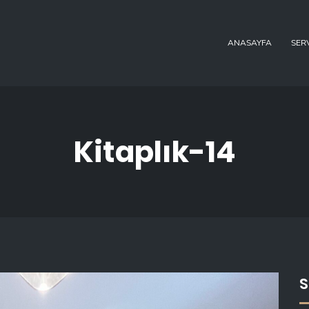
ANASAYFA
SER
Kitaplık-14
S