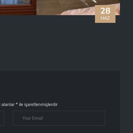
28
HAZ
i alanlar
*
ile işaretlenmişlerdir