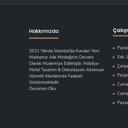
Çalış
Hakkımızda
Pazar
2021 Yılında İstanbul’da Kurulan Yeni
Salı:
Markamız Aile Mesleğinin Devamı
Olarak Modernize Edilmiştir. Mobilya-
Çarşa
Metal Tasarımı & Dekorasyon-Aksesuar
Perşe
Hizmeti Alanlarında Faaliyet
Göstermektedir.
Cuma:
Devamını Oku
Cumar
Pazar