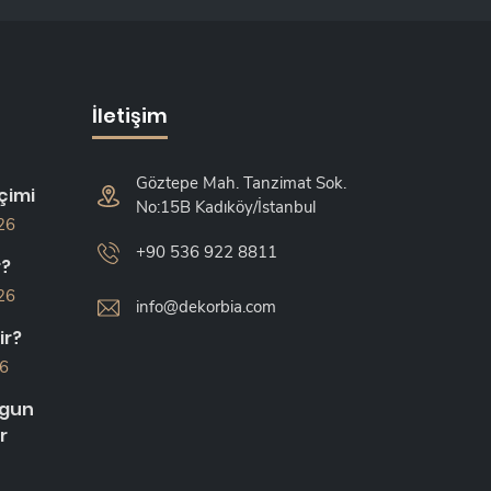
İletişim
Göztepe Mah. Tanzimat Sok.
çimi
No:15B Kadıköy/İstanbul
26
+90 536 922 8811
r?
26
info@dekorbia.com
ir?
26
ygun
r