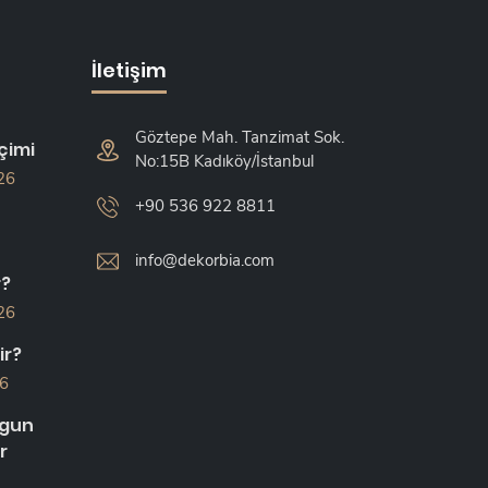
İletişim
Göztepe Mah. Tanzimat Sok.
çimi
No:15B Kadıköy/İstanbul
26
+90 536 922 8811
info@dekorbia.com
r?
26
ir?
26
ygun
r