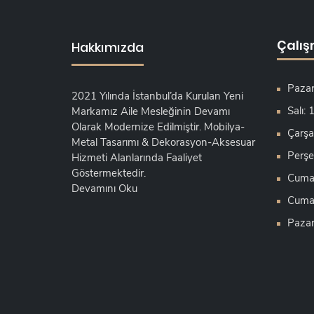
Çalış
Hakkımızda
Pazar
2021 Yılında İstanbul’da Kurulan Yeni
Salı:
Markamız Aile Mesleğinin Devamı
Olarak Modernize Edilmiştir. Mobilya-
Çarşa
Metal Tasarımı & Dekorasyon-Aksesuar
Perşe
Hizmeti Alanlarında Faaliyet
Göstermektedir.
Cuma:
Devamını Oku
Cumar
Pazar