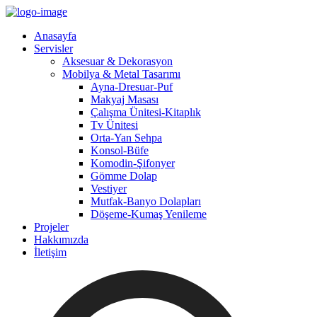
Anasayfa
Servisler
Aksesuar & Dekorasyon
Mobilya & Metal Tasarımı
Ayna-Dresuar-Puf
Makyaj Masası
Çalışma Ünitesi-Kitaplık
Tv Ünitesi
Orta-Yan Sehpa
Konsol-Büfe
Komodin-Şifonyer
Gömme Dolap
Vestiyer
Mutfak-Banyo Dolapları
Döşeme-Kumaş Yenileme
Projeler
Hakkımızda
İletişim