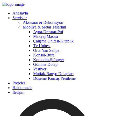
Anasayfa
Servisler
Aksesuar & Dekorasyon
Mobilya & Metal Tasarımı
Ayna-Dresuar-Puf
Makyaj Masası
Çalışma Ünitesi-Kitaplık
Tv Ünitesi
Orta-Yan Sehpa
Konsol-Büfe
Komodin-Şifonyer
Gömme Dolap
Vestiyer
Mutfak-Banyo Dolapları
Döşeme-Kumaş Yenileme
Projeler
Hakkımızda
İletişim