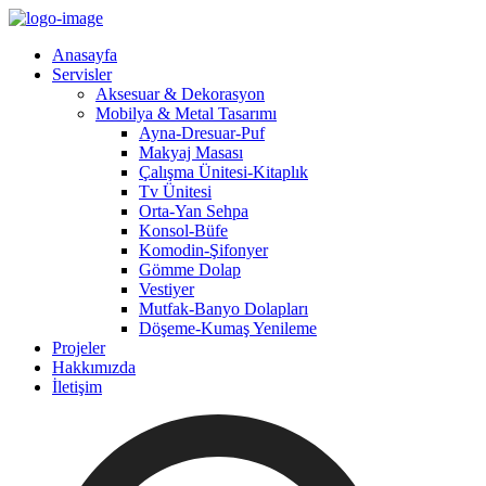
Anasayfa
Servisler
Aksesuar & Dekorasyon
Mobilya & Metal Tasarımı
Ayna-Dresuar-Puf
Makyaj Masası
Çalışma Ünitesi-Kitaplık
Tv Ünitesi
Orta-Yan Sehpa
Konsol-Büfe
Komodin-Şifonyer
Gömme Dolap
Vestiyer
Mutfak-Banyo Dolapları
Döşeme-Kumaş Yenileme
Projeler
Hakkımızda
İletişim