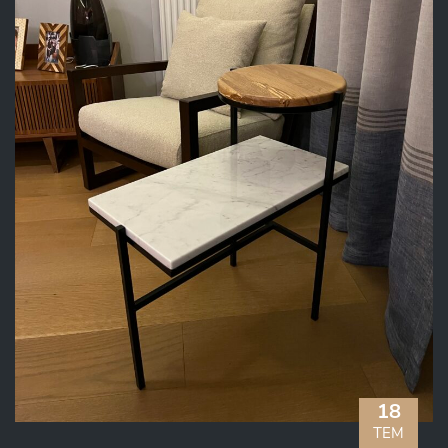
18
TEM