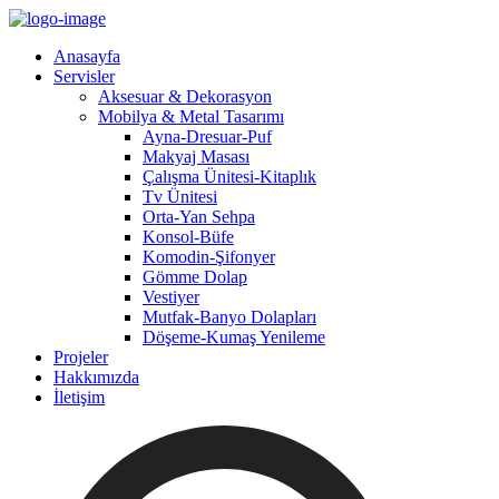
Anasayfa
Servisler
Aksesuar & Dekorasyon
Mobilya & Metal Tasarımı
Ayna-Dresuar-Puf
Makyaj Masası
Çalışma Ünitesi-Kitaplık
Tv Ünitesi
Orta-Yan Sehpa
Konsol-Büfe
Komodin-Şifonyer
Gömme Dolap
Vestiyer
Mutfak-Banyo Dolapları
Döşeme-Kumaş Yenileme
Projeler
Hakkımızda
İletişim